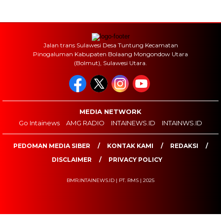
Jalan trans Sulawesi Desa Tuntung Kecamatan
Pinogaluman Kabupaten Bolaang Mongondow Utara
(Bolmut), Sulawesi Utara.
MEDIA NETWORK
Go Intainews
AMG RADIO
INTAINEWS.ID
INTAINWS.ID
PEDOMAN MEDIA SIBER
KONTAK KAMI
REDAKSI
DISCLAIMER
PRIVACY POLICY
BMR.INTAINEWS.ID | PT. RMS | 2025