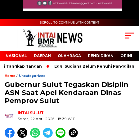
SCROLL TO CONTINUE WITH CONTENT
NASIONAL
DAERAH
OLAHRAGA
PENDIDIKAN
OPINI
i Tangkap Tangan
Eggi Sudjana Belum Penuhi Panggilan Polisi
/
Home
Uncategorized
Gubernur Sulut Tegaskan Disiplin
Biru Kuning Geometris Modern Rekrutmen Staf
ASN Saat Apel Kendaraan Dinas
Kantor Poster Horizontal
Pemprov Sulut
INTAI SULUT
Selasa, 22 April 2025
- 18:39 WIT