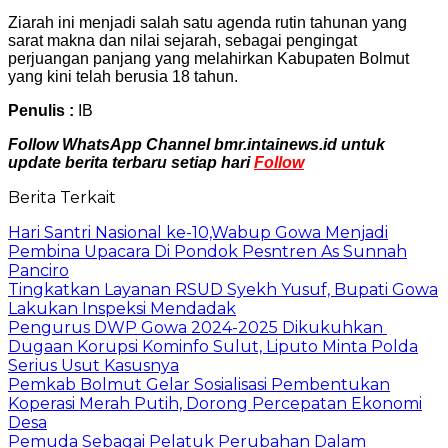
Ziarah ini menjadi salah satu agenda rutin tahunan yang
sarat makna dan nilai sejarah, sebagai pengingat
perjuangan panjang yang melahirkan Kabupaten Bolmut
yang kini telah berusia 18 tahun.
Penulis :
IB
Follow WhatsApp Channel bmr.intainews.id untuk
update berita terbaru setiap hari
Follow
Berita Terkait
Hari Santri Nasional ke-10,Wabup Gowa Menjadi
Pembina Upacara Di Pondok Pesntren As Sunnah
Panciro
Tingkatkan Layanan RSUD Syekh Yusuf, Bupati Gowa
Lakukan Inspeksi Mendadak
Pengurus DWP Gowa 2024-2025 Dikukuhkan
Dugaan Korupsi Kominfo Sulut, Liputo Minta Polda
Serius Usut Kasusnya
Pemkab Bolmut Gelar Sosialisasi Pembentukan
Koperasi Merah Putih, Dorong Percepatan Ekonomi
Desa
Pemuda Sebagai Pelatuk Perubahan Dalam