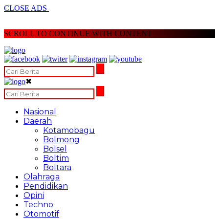
CLOSE ADS
SCROLL TO CONTINUE WITH CONTENT
✖
Nasional
Daerah
Kotamobagu
Bolmong
Bolsel
Boltim
Boltara
Olahraga
Pendidikan
Opini
Techno
Otomotif