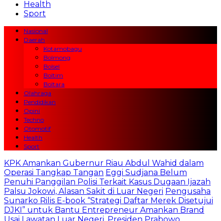
Health
Sport
Nasional
Daerah
Kotamobagu
Bolmong
Bolsel
Boltim
Boltara
Olahraga
Pendidikan
Opini
Techno
Otomotif
Health
Sport
KPK Amankan Gubernur Riau Abdul Wahid dalam
Operasi Tangkap Tangan
Eggi Sudjana Belum
Penuhi Panggilan Polisi Terkait Kasus Dugaan Ijazah
Palsu Jokowi, Alasan Sakit di Luar Negeri
Pengusaha
Sunarko Rilis E-book “Strategi Daftar Merek Disetujui
DJKI” untuk Bantu Entrepreneur Amankan Brand
Usai Lawatan Luar Negeri, Presiden Prabowo