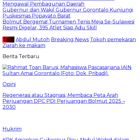
Mengawal Pembagunan Daerah
Gubernur dan Wakil Gubernur Gorontalo Kunjungi
Puskesmas Popayato Barat
Bolmut Bergema! Turnamen Tenis Meja Se-Sulawesi
Resmi Digelar, 395 Atlet Siap Adu Skill
Tag :
Abdul Mutoh
Breaking News
Tokoh pemekaran
Ziarah ke makam
Berita Terbaru
Opini
Regenerasi atau Stagnasi, Membaca Peta Arah
Perjuangan DPC PDI Perjuangan Bolmut 2025 –
2030
Hukrim
KPK Amankan Gubernur Riau Abdul Wahid dalam