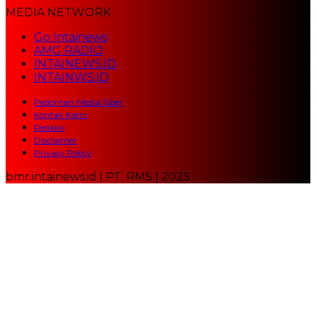
MEDIA NETWORK
Go Intainews
AMG RADIO
INTAINEWS.ID
INTAINWS.ID
Pedoman Media Siber
Kontak Kami
Redaksi
Disclaimer
Privacy Policy
bmr.intainews.id | PT. RMS | 2025