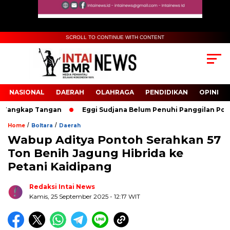
SCROLL TO CONTINUE WITH CONTENT
NASIONAL
DAERAH
OLAHRAGA
PENDIDIKAN
OPINI
angkap Tangan
Eggi Sudjana Belum Penuhi Panggilan Polisi T
/
/
Home
Boltara
Daerah
Wabup Aditya Pontoh Serahkan 57
Biru Kuning Geometris Modern Rekrutmen Staf
Ton Benih Jagung Hibrida ke
Kantor Poster Horizontal
Petani Kaidipang
Redaksi Intai News
Kamis, 25 September 2025
- 12:17 WIT