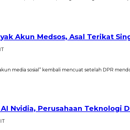
k Akun Medsos, Asal Terikat Sing
IT
u akun media sosial” kembali mencuat setelah DPR men
AI Nvidia, Perusahaan Teknologi 
WIT