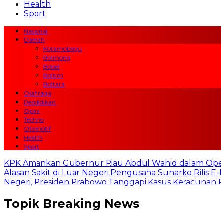
Health
Sport
Nasional
Daerah
Kotamobagu
Bolmong
Bolsel
Boltim
Boltara
Olahraga
Pendidikan
Opini
Techno
Otomotif
Health
Sport
KPK Amankan Gubernur Riau Abdul Wahid dalam Ope
Alasan Sakit di Luar Negeri
Pengusaha Sunarko Rilis E-
Negeri, Presiden Prabowo Tanggapi Kasus Keracuna
Topik
Breaking News