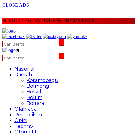
CLOSE ADS
SCROLL TO CONTINUE WITH CONTENT
✖
Nasional
Daerah
Kotamobagu
Bolmong
Bolsel
Boltim
Boltara
Olahraga
Pendidikan
Opini
Techno
Otomotif