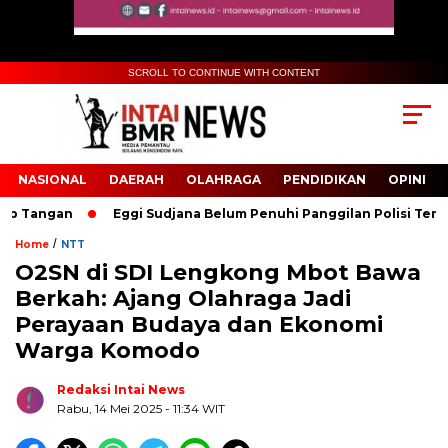
SCROLL TO CONTINUE WITH CONTENT
NASIONAL
DAERAH
OLAHRAGA
PENDIDIKAN
OPINI
p Tangan
Eggi Sudjana Belum Penuhi Panggilan Polisi Terkait 
/
Home
NTT
O2SN di SDI Lengkong Mbot Bawa
Biru Kuning Geometris Modern Rekrutmen Staf
Berkah: Ajang Olahraga Jadi
Kantor Poster Horizontal
Perayaan Budaya dan Ekonomi
Warga Komodo
Redaksi Intai News
Rabu, 14 Mei 2025
- 11:34 WIT