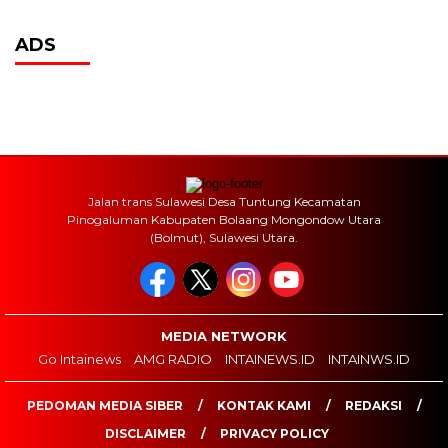
ADS
Jalan trans Sulawesi Desa Tuntung Kecamatan
Pinogaluman Kabupaten Bolaang Mongondow Utara
(Bolmut), Sulawesi Utara.
MEDIA NETWORK
Go Intainews
AMG RADIO
INTAINEWS.ID
INTAINWS.ID
PEDOMAN MEDIA SIBER
KONTAK KAMI
REDAKSI
DISCLAIMER
PRIVACY POLICY