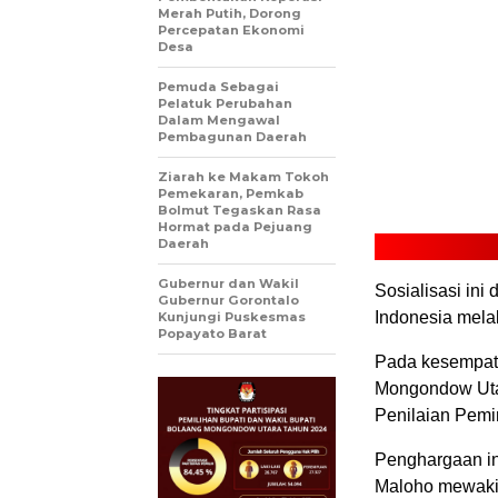
Merah Putih, Dorong
Percepatan Ekonomi
Desa
Pemuda Sebagai
Pelatuk Perubahan
Dalam Mengawal
Pembagunan Daerah
Ziarah ke Makam Tokoh
Pemekaran, Pemkab
Bolmut Tegaskan Rasa
Hormat pada Pejuang
Daerah
Gubernur dan Wakil
Sosialisasi in
Gubernur Gorontalo
Indonesia mela
Kunjungi Puskesmas
Popayato Barat
Pada kesempat
Mongondow Uta
Penilaian Pemi
Penghargaan in
Maloho mewakil