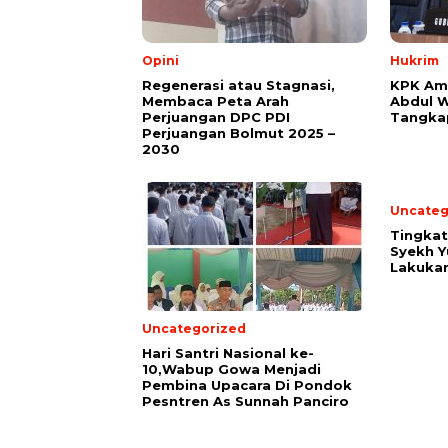
Opini
Hukrim
Regenerasi atau Stagnasi,
KPK Am
Membaca Peta Arah
Abdul W
Perjuangan DPC PDI
Tangka
Perjuangan Bolmut 2025 –
2030
Uncateg
Tingka
Syekh Y
Lakuka
Uncategorized
Hari Santri Nasional ke-
10,Wabup Gowa Menjadi
Pembina Upacara Di Pondok
Pesntren As Sunnah Panciro