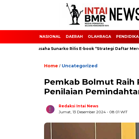
NASIONAL
DAERAH
OLAHRAGA
PENDIDIK
i
Pengusaha Sunarko Rilis E-book “Strategi Daftar Merek Di
Home
Uncategorized
/
Pemkab Bolmut Raih 
Penilaian Pemindaht
Redaksi Intai News
Jumat, 13 Desember 2024
- 08:01 WIT