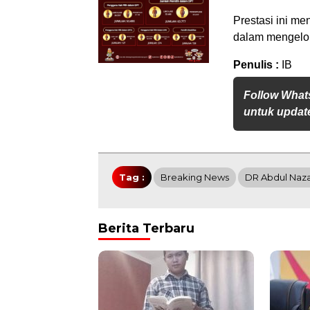
Prestasi ini 
dalam mengelol
Penulis :
IB
Follow What
untuk update
Tag :
Breaking News
DR Abdul Naz
Berita Terbaru