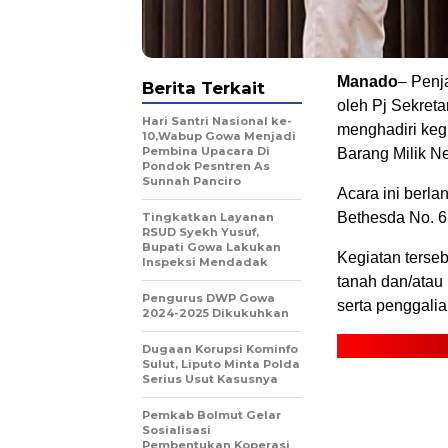
Manado
– Penj
Berita Terkait
oleh Pj Sekreta
Hari Santri Nasional ke-
menghadiri kegi
10,Wabup Gowa Menjadi
Pembina Upacara Di
Barang Milik N
Pondok Pesntren As
Sunnah Panciro
Acara ini berla
Bethesda No. 6
Tingkatkan Layanan
RSUD Syekh Yusuf,
Bupati Gowa Lakukan
Kegiatan terse
Inspeksi Mendadak
tanah dan/atau
Pengurus DWP Gowa
serta penggalia
2024-2025 Dikukuhkan
Dugaan Korupsi Kominfo
Sulut, Liputo Minta Polda
Serius Usut Kasusnya
Pemkab Bolmut Gelar
Sosialisasi
Pembentukan Koperasi