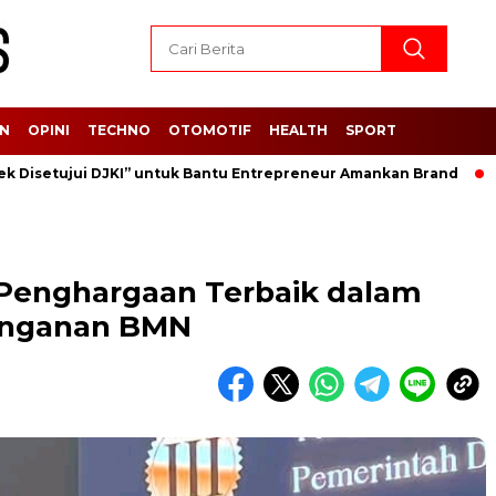
AN
OPINI
TECHNO
OTOMOTIF
HEALTH
SPORT
setujui DJKI” untuk Bantu Entrepreneur Amankan Brand
Usai
Penghargaan Terbaik dalam
anganan BMN