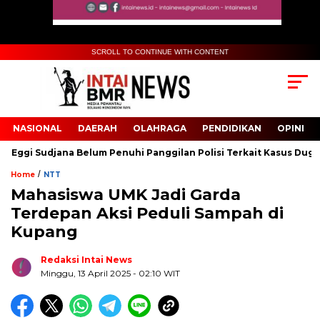
SCROLL TO CONTINUE WITH CONTENT
NASIONAL
DAERAH
OLAHRAGA
PENDIDIKAN
OPINI
gi Sudjana Belum Penuhi Panggilan Polisi Terkait Kasus Dugaan Ija
/
Home
NTT
Mahasiswa UMK Jadi Garda
Biru Kuning Geometris Modern Rekrutmen Staf
Terdepan Aksi Peduli Sampah di
Kantor Poster Horizontal
Kupang
Redaksi Intai News
Minggu, 13 April 2025
- 02:10 WIT