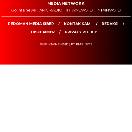
MEDIA NETWORK
Go Intainews
AMG RADIO
INTAINEWS.ID
INTAINWS.ID
PEDOMAN MEDIA SIBER
KONTAK KAMI
REDAKSI
DISCLAIMER
PRIVACY POLICY
BMR.INTAINEWS.ID | PT. RMS | 2025