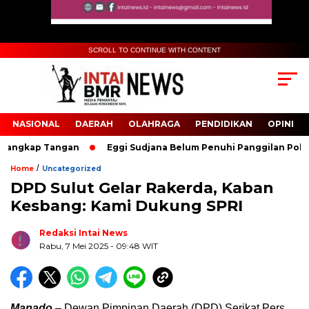
SCROLL TO CONTINUE WITH CONTENT
NASIONAL
DAERAH
OLAHRAGA
PENDIDIKAN
OPINI
angkap Tangan
Eggi Sudjana Belum Penuhi Panggilan Polisi Te
/
Home
Uncategorized
DPD Sulut Gelar Rakerda, Kaban
Biru Kuning Geometris Modern Rekrutmen Staf
Kesbang: Kami Dukung SPRI
Kantor Poster Horizontal
Redaksi Intai News
Rabu, 7 Mei 2025
- 09:48 WIT
Manado
– Dewan Pimpinan Daerah (DPD) Serikat Pers