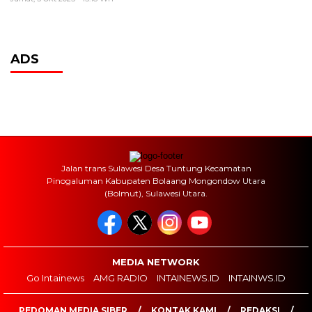
ADS
Jalan trans Sulawesi Desa Tuntung Kecamatan
Pinogaluman Kabupaten Bolaang Mongondow Utara
(Bolmut), Sulawesi Utara.
MEDIA NETWORK
Go Intainews
AMG RADIO
INTAINEWS.ID
INTAINWS.ID
PEDOMAN MEDIA SIBER
KONTAK KAMI
REDAKSI