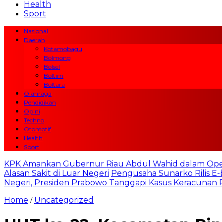
Health
Sport
Nasional
Daerah
Kotamobagu
Bolmong
Bolsel
Boltim
Boltara
Olahraga
Pendidikan
Opini
Techno
Otomotif
Health
Sport
KPK Amankan Gubernur Riau Abdul Wahid dalam Ope
Alasan Sakit di Luar Negeri
Pengusaha Sunarko Rilis E-
Negeri, Presiden Prabowo Tanggapi Kasus Keracuna
Home
Uncategorized
/