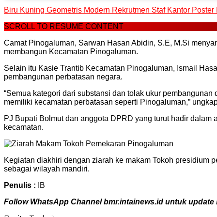
Biru Kuning Geometris Modern Rekrutmen Staf Kantor Poster 
SCROLL TO RESUME CONTENT
Camat Pinogaluman, Sarwan Hasan Abidin, S.E, M.Si menyam
membangun Kecamatan Pinogaluman.
Selain itu Kasie Trantib Kecamatan Pinogaluman, Ismail Has
pembangunan perbatasan negara.
“Semua kategori dari substansi dan tolak ukur pembangunan 
memiliki kecamatan perbatasan seperti Pinogaluman,” ungkap
PJ Bupati Bolmut dan anggota DPRD yang turut hadir dalam a
kecamatan.
Kegiatan diakhiri dengan ziarah ke makam Tokoh presidium
sebagai wilayah mandiri.
Penulis :
IB
Follow WhatsApp Channel bmr.intainews.id untuk update be