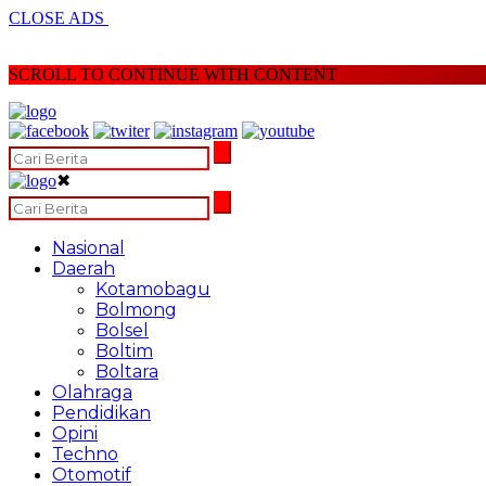
CLOSE ADS
SCROLL TO CONTINUE WITH CONTENT
✖
Nasional
Daerah
Kotamobagu
Bolmong
Bolsel
Boltim
Boltara
Olahraga
Pendidikan
Opini
Techno
Otomotif