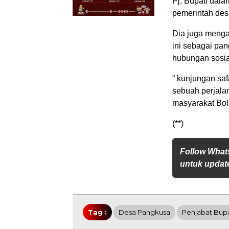
Pj. Bupati dal
pemerintah des
Dia juga meng
ini sebagai pa
hubungan sosia
” kunjungan sa
sebuah perjala
masyarakat Bol
(**)
Follow What
untuk update
Tag :
Desa Pangkusa
Penjabat Bup