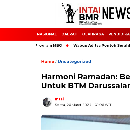
NASIONAL
DAERAH
OLAHRAGA
PENDIDIK
s Keracunan Program MBG
Wabup Aditya Pontoh Serahkan 57 
Home
Uncategorized
/
Harmoni Ramadan: Ber
Untuk BTM Darussala
Intai
Selasa, 26 Maret 2024
- 01:06 WIT