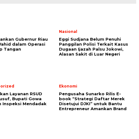
Nasional
ankan Gubernur Riau
Eggi Sudjana Belum Penuhi
ahid dalam Operasi
Panggilan Polisi Terkait Kasus
p Tangan
Dugaan Ijazah Palsu Jokowi,
Alasan Sakit di Luar Negeri
orized
Ekonomi
tkan Layanan RSUD
Pengusaha Sunarko Rilis E-
usuf, Bupati Gowa
book “Strategi Daftar Merek
n Inspeksi Mendadak
Disetujui DJKI” untuk Bantu
Entrepreneur Amankan Brand