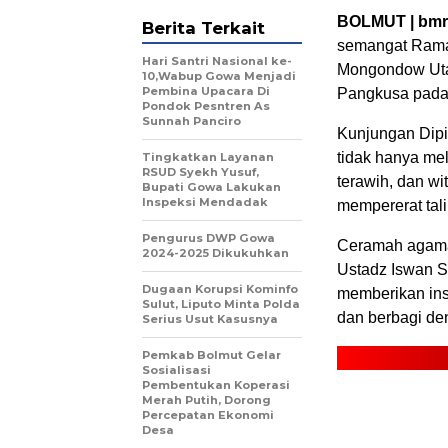
BOLMUT | bmr.
Berita Terkait
semangat Rama
Hari Santri Nasional ke-
Mongondow Utar
10,Wabup Gowa Menjadi
Pembina Upacara Di
Pangkusa pada 
Pondok Pesntren As
Sunnah Panciro
Kunjungan Dipim
tidak hanya me
Tingkatkan Layanan
RSUD Syekh Yusuf,
terawih, dan wit
Bupati Gowa Lakukan
Inspeksi Mendadak
mempererat tali
Pengurus DWP Gowa
Ceramah agama 
2024-2025 Dikukuhkan
Ustadz Iswan 
Dugaan Korupsi Kominfo
memberikan insp
Sulut, Liputo Minta Polda
dan berbagi den
Serius Usut Kasusnya
Pemkab Bolmut Gelar
Sosialisasi
Pembentukan Koperasi
Merah Putih, Dorong
Percepatan Ekonomi
Desa