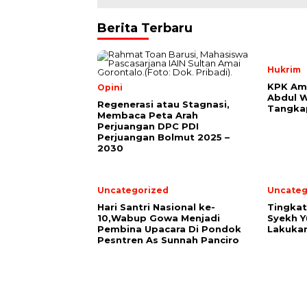
Berita Terbaru
Hukrim
KPK Am
Opini
Abdul W
Regenerasi atau Stagnasi,
Tangka
Membaca Peta Arah
Perjuangan DPC PDI
Perjuangan Bolmut 2025 –
2030
Uncategorized
Uncateg
Hari Santri Nasional ke-
Tingka
10,Wabup Gowa Menjadi
Syekh Y
Pembina Upacara Di Pondok
Lakuka
Pesntren As Sunnah Panciro