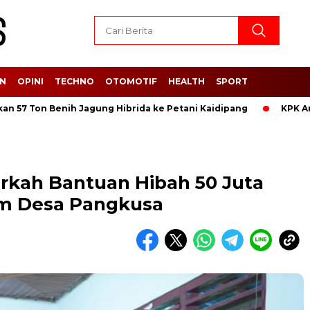
AN
OPINI
TECHNO
OTOMOTIF
HEALTH
SPORT
Ton Benih Jagung Hibrida ke Petani Kaidipang
KPK Amankan
kah Bantuan Hibah 50 Juta
m Desa Pangkusa