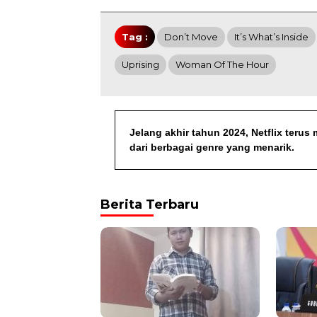
Tag :
Don’t Move
It’s What’s Inside
Uprising
Woman Of The Hour
Jelang akhir tahun 2024, Netflix teru
dari berbagai genre yang menarik.
Berita Terbaru