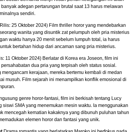
banyak adegan pertarungan brutal saat 13 harus melawan
iminalnya sendiri.
Rilis: 25 Oktober 2024) Film thriller horor yang mendebarkan
 seorang wanita yang disuntik zat pelumpuh oleh pria misterius
gan waktu hanya 20 menit sebelum lumpuh total, ia harus
untuk bertahan hidup dari ancaman sang pria misterius.
is: 11 Oktober 2024) Berlatar di Korea era Joseon, film ini
persahabatan dua pria yang terpisah oleh status sosial.
g mengancam kerajaan, mereka bertemu kembali di medan
ai musuh. Film sejarah ini menampilkan konflik emosional di
mpuran.
gusung genre horor-fantasi, film ini berkisah tentang Lucy
ng siswi SMA yang menemukan mesin waktu. Ia menggunakan
tuk mencegah kematian kakaknya yang dibunuh puluhan tahun
i memadukan elemen horor dan fantasi yang unik.
t
Drama romantis yang berlatarkan Maroko ini berfokus pada