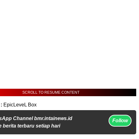
SCROLL TO RESUME CONTENT
 :
EpicLeveL Box
sApp Channel bmr.intainews.id
Follow
 berita terbaru setiap hari