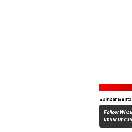
Sumber Berita
Follow What
untuk update