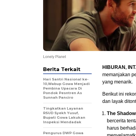
Lonely Planet
HIBURAN, IN
Berita Terkait
memanjakan pen
Hari Santri Nasional ke-
yang menarik.
10,Wabup Gowa Menjadi
Bir
Pembina Upacara Di
Kan
Pondok Pesntren As
Berikut ini reko
Sunnah Panciro
dan layak diton
Tingkatkan Layanan
RSUD Syekh Yusuf,
The Shadow
Bupati Gowa Lakukan
bercerita te
Inspeksi Mendadak
harus berha
Pengurus DWP Gowa
menyelamatka