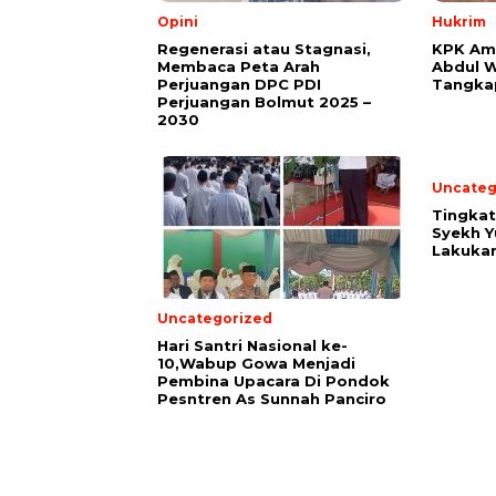
Opini
Hukrim
Regenerasi atau Stagnasi,
KPK Am
Membaca Peta Arah
Abdul W
Perjuangan DPC PDI
Tangka
Perjuangan Bolmut 2025 –
2030
Uncateg
Tingka
Syekh Y
Lakuka
Uncategorized
Hari Santri Nasional ke-
10,Wabup Gowa Menjadi
Pembina Upacara Di Pondok
Pesntren As Sunnah Panciro