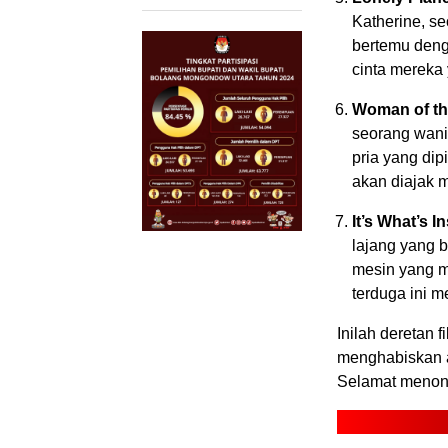
Katherine, se
bertemu deng
cinta mereka
Woman of th
seorang wani
pria yang di
akan diajak 
It’s What’s I
lajang yang 
mesin yang m
terduga ini 
Inilah deretan f
menghabiskan a
Selamat menon