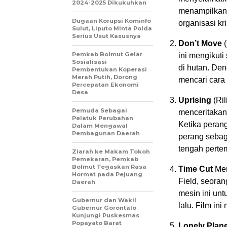
2024-2025 Dikukuhkan
menampilkan 
Dugaan Korupsi Kominfo
organisasi kr
Sulut, Liputo Minta Polda
Serius Usut Kasusnya
Don’t Move
(
Pemkab Bolmut Gelar
ini mengikuti
Sosialisasi
di hutan. Den
Pembentukan Koperasi
Merah Putih, Dorong
mencari cara 
Percepatan Ekonomi
Desa
Uprising
(Ril
Pemuda Sebagai
menceritakan 
Pelatuk Perubahan
Ketika peran
Dalam Mengawal
Pembagunan Daerah
perang sebag
tengah perte
Ziarah ke Makam Tokoh
Pemekaran, Pemkab
Bolmut Tegaskan Rasa
Time Cut
Men
Hormat pada Pejuang
Field, seora
Daerah
mesin ini un
Gubernur dan Wakil
lalu. Film in
Gubernur Gorontalo
Kunjungi Puskesmas
Popayato Barat
Lonely Plane