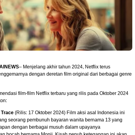
TAINEWS
– Menjelang akhir tahun 2024, Netflix terus
ggemarnya dengan deretan film original dari berbagai genre
u Kuning Geometris Modern Rekrutmen Staf
tor Poster Horizontal
mendasi film-film Netflix terbaru yang rilis pada Oktober 2024
ton:
 Trace
(Rilis: 17 Oktober 2024) Film aksi asal Indonesia ini
ntang seorang pembunuh bayaran wanita bernama 13 yang
dapan dengan berbagai musuh dalam upayanya
n bocah bernama Monji. Kisah penuh ketegangan ini akan