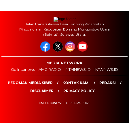
Jalan trans Sulawesi Desa Tuntung Kecamatan
Pinogaluman Kabupaten Bolaang Mongondow Utara
(Bolmut), Sulawesi Utara.
MEDIA NETWORK
Go Intainews
AMG RADIO
INTAINEWS.ID
INTAINWS.ID
PEDOMAN MEDIA SIBER
KONTAK KAMI
REDAKSI
DISCLAIMER
PRIVACY POLICY
BMR.INTAINEWS.ID | PT. RMS | 2025