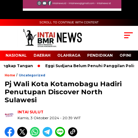
SCROLL TO CONTINUE WITH CONTENT
NASIONAL
DAERAH
OLAHRAGA
PENDIDIKAN
OPINI
ngkap Tangan
Eggi Sudjana Belum Penuhi Panggilan Polisi Ter
/
Home
Uncategorized
Pj Wali Kota Kotamobagu Hadiri
Biru Kuning Geometris Modern Rekrutmen Staf
Penutupan Discover North
Kantor Poster Horizontal
Sulawesi
INTAI SULUT
Kamis, 3 Oktober 2024
- 20:39 WIT