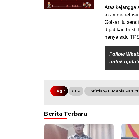
Atas kejanggal
akan menelusuri
Golkar itu send
dijadikan bukti
hanya satu TPS
Follow What
untuk update
Tag :
CEP
Christiany Eugenia Parun
Berita Terbaru