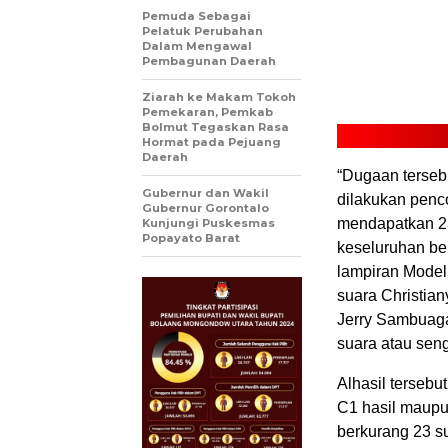
Pemuda Sebagai
Pelatuk Perubahan
Dalam Mengawal
Pembagunan Daerah
Ziarah ke Makam Tokoh
Pemekaran, Pemkab
Bolmut Tegaskan Rasa
Hormat pada Pejuang
Daerah
“Dugaan tersebu
Gubernur dan Wakil
dilakukan penc
Gubernur Gorontalo
mendapatkan 23
Kunjungi Puskesmas
Popayato Barat
keseluruhan be
lampiran Model
suara Christia
Jerry Sambuaga
suara atau senga
Alhasil tersebu
C1 hasil maupu
berkurang 23 s