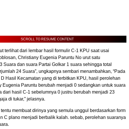
SCROLL TO RESUME CONTENT
t terlihat dari lembar hasil formulir C-1 KPU saat usai
oblosan, Christiany Eugenia Paruntu No urut satu
 Suara dan suara Partai Golkar 1 suara sehingga total
rjumlah 24 Suara”, ungkapnya sembari menambahkan, “Pada
 D Hasil Kecamatan yang di terbitkan KPU, hasil perolehan
ny Eugenia Paruntu berubah menjadi 0 sedangkan untuk suara
 dari hasil C-1 sebelumnya 0 justru berubah menjadi 23
ja di tukar,” jelasnya.
t tentu membuat dirinya yang semula unggul berdasarkan form
n C plano menjadi berbalik kalah. sebab, perolehan suaranya
uara.