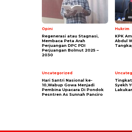
Opini
Hukrim
Regenerasi atau Stagnasi,
KPK Am
Membaca Peta Arah
Abdul W
Perjuangan DPC PDI
Tangka
Perjuangan Bolmut 2025 –
2030
Uncategorized
Uncateg
Hari Santri Nasional ke-
Tingka
10,Wabup Gowa Menjadi
Syekh Y
Pembina Upacara Di Pondok
Lakuka
Pesntren As Sunnah Panciro