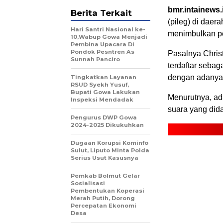
bmr.intainews
Berita Terkait
(pileg) di daer
Hari Santri Nasional ke-
menimbulkan pe
10,Wabup Gowa Menjadi
Pembina Upacara Di
Pondok Pesntren As
Pasalnya Christ
Sunnah Panciro
terdaftar seba
dengan adanya 
Tingkatkan Layanan
RSUD Syekh Yusuf,
Bupati Gowa Lakukan
Menurutnya, ad
Inspeksi Mendadak
suara yang did
Pengurus DWP Gowa
2024-2025 Dikukuhkan
Dugaan Korupsi Kominfo
Sulut, Liputo Minta Polda
Serius Usut Kasusnya
Pemkab Bolmut Gelar
Sosialisasi
Pembentukan Koperasi
Merah Putih, Dorong
Percepatan Ekonomi
Desa