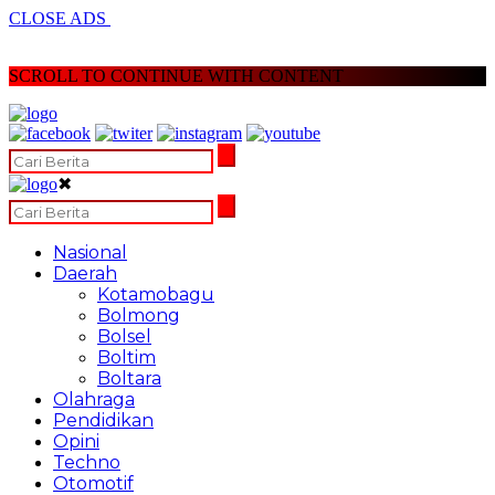
CLOSE ADS
SCROLL TO CONTINUE WITH CONTENT
✖
Nasional
Daerah
Kotamobagu
Bolmong
Bolsel
Boltim
Boltara
Olahraga
Pendidikan
Opini
Techno
Otomotif