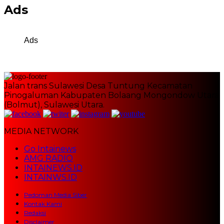
Ads
Ads
Jalan trans Sulawesi Desa Tuntung Kecamatan
Pinogaluman Kabupaten Bolaang Mongondow Utara
(Bolmut), Sulawesi Utara.
MEDIA NETWORK
Go Intainews
AMG RADIO
INTAINEWS.ID
INTAINWS.ID
Pedoman Media Siber
Kontak Kami
Redaksi
Disclaimer