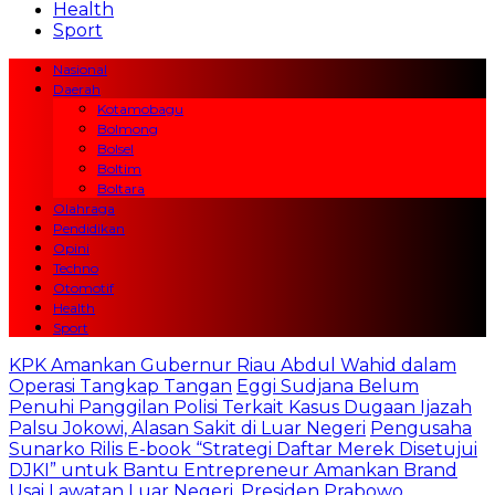
Health
Sport
Nasional
Daerah
Kotamobagu
Bolmong
Bolsel
Boltim
Boltara
Olahraga
Pendidikan
Opini
Techno
Otomotif
Health
Sport
KPK Amankan Gubernur Riau Abdul Wahid dalam
Operasi Tangkap Tangan
Eggi Sudjana Belum
Penuhi Panggilan Polisi Terkait Kasus Dugaan Ijazah
Palsu Jokowi, Alasan Sakit di Luar Negeri
Pengusaha
Sunarko Rilis E-book “Strategi Daftar Merek Disetujui
DJKI” untuk Bantu Entrepreneur Amankan Brand
Usai Lawatan Luar Negeri, Presiden Prabowo