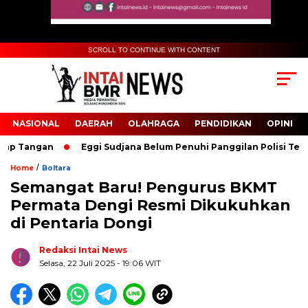
SCROLL TO CONTINUE WITH CONTENT
NASIONAL
DAERAH
OLAHRAGA
PENDIDIKAN
OPINI
p Tangan
Eggi Sudjana Belum Penuhi Panggilan Polisi Terkait 
/
Home
Boltara
Semangat Baru! Pengurus BKMT
Biru Kuning Geometris Modern Rekrutmen Staf
Permata Dengi Resmi Dikukuhkan
Kantor Poster Horizontal
di Pentaria Dongi
Redaksi Intai News
Selasa, 22 Juli 2025
- 19:06 WIT