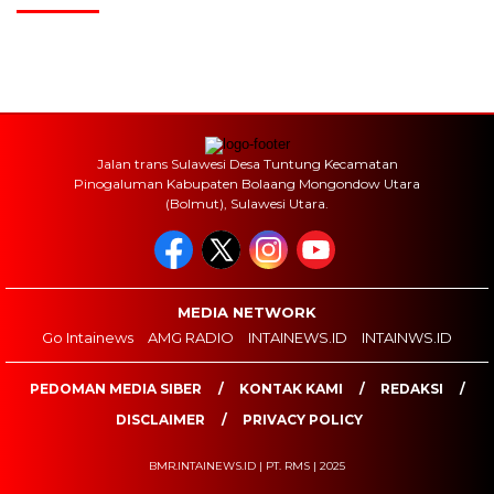
Jalan trans Sulawesi Desa Tuntung Kecamatan
Pinogaluman Kabupaten Bolaang Mongondow Utara
(Bolmut), Sulawesi Utara.
MEDIA NETWORK
Go Intainews
AMG RADIO
INTAINEWS.ID
INTAINWS.ID
PEDOMAN MEDIA SIBER
KONTAK KAMI
REDAKSI
DISCLAIMER
PRIVACY POLICY
BMR.INTAINEWS.ID | PT. RMS | 2025