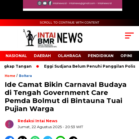
SCROLL TO CONTINUE WITH CONTENT
NASIONAL
DAERAH
OLAHRAGA
PENDIDIKAN
OPINI
gkap Tangan
Eggi Sudjana Belum Penuhi Panggilan Polisi Terk
/
Home
Boltara
Ide Camat Bikin Carnaval Budaya
Biru Kuning Geometris Modern Rekrutmen Staf
di Tengah Government Care
Kantor Poster Horizontal
Pemda Bolmut di Bintauna Tuai
Pujian Warga
Redaksi Intai News
Jumat, 22 Agustus 2025
- 20:53 WIT