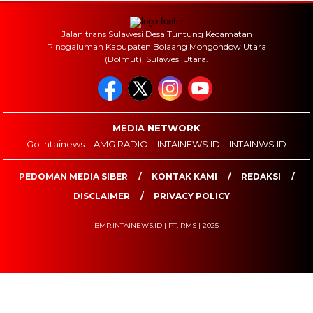
Jalan trans Sulawesi Desa Tuntung Kecamatan
Pinogaluman Kabupaten Bolaang Mongondow Utara
(Bolmut), Sulawesi Utara.
MEDIA NETWORK
Go Intainews
AMG RADIO
INTAINEWS.ID
INTAINWS.ID
PEDOMAN MEDIA SIBER
KONTAK KAMI
REDAKSI
DISCLAIMER
PRIVACY POLICY
BMR.INTAINEWS.ID | PT. RMS | 2025