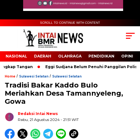
SCROLL TO CONTINUE WITH CONTENT
NASIONAL
DAERAH
OLAHRAGA
PENDIDIKAN
OPINI
ngkap Tangan
Eggi Sudjana Belum Penuhi Panggilan Polisi Ter
/
/
Home
Sulawesi Selatan
Sulawesi Selatan
Tradisi Bakar Kaddo Bulo
Biru Kuning Geometris Modern Rekrutmen Staf
Meriahkan Desa Tamannyeleng,
Kantor Poster Horizontal
Gowa
Redaksi Intai News
Rabu, 21 Agustus 2024
- 21:51 WIT