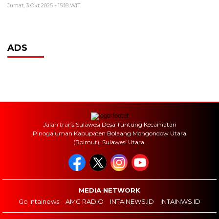
Jumat, 3 Okt 2025 - 15:18 WIT
ADS
Jalan trans Sulawesi Desa Tuntung Kecamatan
Pinogaluman Kabupaten Bolaang Mongondow Utara
(Bolmut), Sulawesi Utara.
MEDIA NETWORK
Go Intainews
AMG RADIO
INTAINEWS.ID
INTAINWS.ID