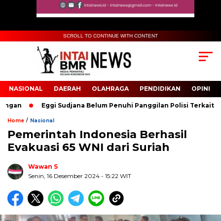
SCROLL TO CONTINUE WITH CONTENT
NASIONAL
DAERAH
OLAHRAGA
PENDIDIKAN
OPINI
n
Eggi Sudjana Belum Penuhi Panggilan Polisi Terkait Kasus D
/
Home
Nasional
Pemerintah Indonesia Berhasil
Biru Kuning Geometris Modern Rekrutmen Staf
Evakuasi 65 WNI dari Suriah
Kantor Poster Horizontal
Wawan S
Senin, 16 Desember 2024
- 15:22 WIT