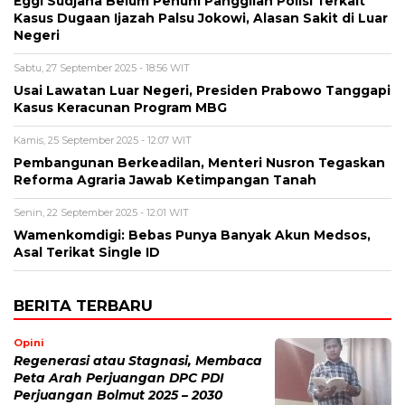
Eggi Sudjana Belum Penuhi Panggilan Polisi Terkait
Kasus Dugaan Ijazah Palsu Jokowi, Alasan Sakit di Luar
Negeri
Sabtu, 27 September 2025 - 18:56 WIT
Usai Lawatan Luar Negeri, Presiden Prabowo Tanggapi
Kasus Keracunan Program MBG
Kamis, 25 September 2025 - 12:07 WIT
Pembangunan Berkeadilan, Menteri Nusron Tegaskan
Reforma Agraria Jawab Ketimpangan Tanah
Senin, 22 September 2025 - 12:01 WIT
Wamenkomdigi: Bebas Punya Banyak Akun Medsos,
Asal Terikat Single ID
BERITA TERBARU
Opini
Regenerasi atau Stagnasi, Membaca
Peta Arah Perjuangan DPC PDI
Perjuangan Bolmut 2025 – 2030