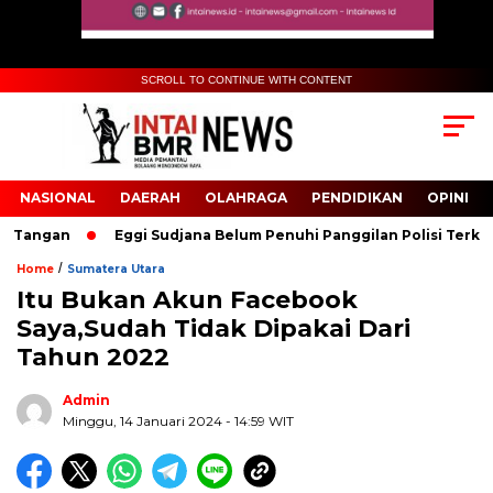
SCROLL TO CONTINUE WITH CONTENT
NASIONAL
DAERAH
OLAHRAGA
PENDIDIKAN
OPINI
Tangan
Eggi Sudjana Belum Penuhi Panggilan Polisi Terkait Ka
/
Home
Sumatera Utara
Itu Bukan Akun Facebook
Biru Kuning Geometris Modern Rekrutmen Staf
Saya,Sudah Tidak Dipakai Dari
Kantor Poster Horizontal
Tahun 2022
Admin
Minggu, 14 Januari 2024
- 14:59 WIT