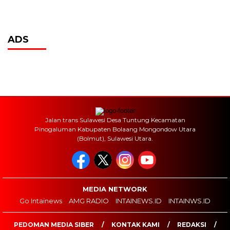
ADS
Jalan trans Sulawesi Desa Tuntung Kecamatan
Pinogaluman Kabupaten Bolaang Mongondow Utara
(Bolmut), Sulawesi Utara.
MEDIA NETWORK
Go Intainews
AMG RADIO
INTAINEWS.ID
INTAINWS.ID
PEDOMAN MEDIA SIBER
KONTAK KAMI
REDAKSI