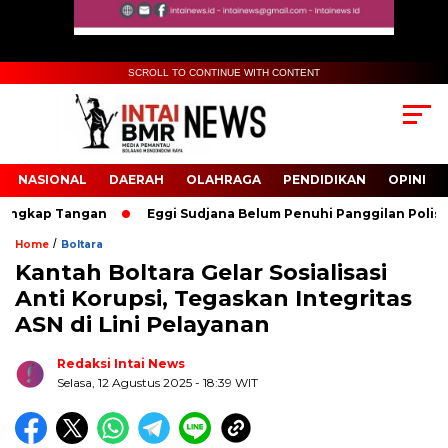
SCROLL TO CONTINUE WITH CONTENT
NASIONAL
DAERAH
OLAHRAGA
PENDIDIKAN
OPINI
ngkap Tangan
Eggi Sudjana Belum Penuhi Panggilan Polisi Ter
/
Home
Boltara
Kantah Boltara Gelar Sosialisasi
Biru Kuning Geometris Modern Rekrutmen Staf
Anti Korupsi, Tegaskan Integritas
Kantor Poster Horizontal
ASN di Lini Pelayanan
Redaksi Intai News
Selasa, 12 Agustus 2025
- 18:39 WIT