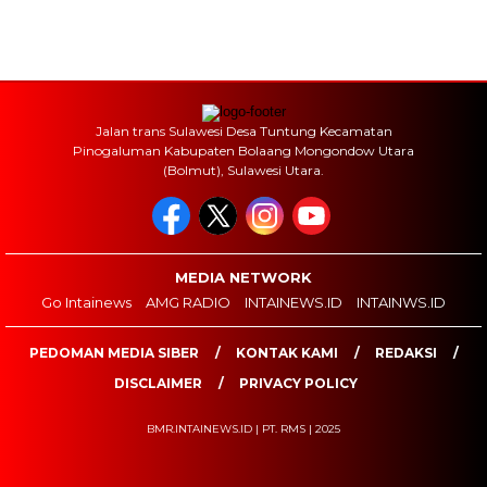
Jalan trans Sulawesi Desa Tuntung Kecamatan
Pinogaluman Kabupaten Bolaang Mongondow Utara
(Bolmut), Sulawesi Utara.
MEDIA NETWORK
Go Intainews
AMG RADIO
INTAINEWS.ID
INTAINWS.ID
PEDOMAN MEDIA SIBER
KONTAK KAMI
REDAKSI
DISCLAIMER
PRIVACY POLICY
BMR.INTAINEWS.ID | PT. RMS | 2025