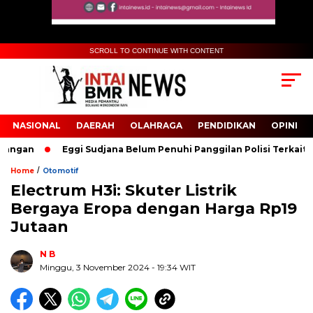
SCROLL TO CONTINUE WITH CONTENT
NASIONAL
DAERAH
OLAHRAGA
PENDIDIKAN
OPINI
gan
Eggi Sudjana Belum Penuhi Panggilan Polisi Terkait Kasu
/
Home
Otomotif
Electrum H3i: Skuter Listrik
Biru Kuning Geometris Modern Rekrutmen Staf
Bergaya Eropa dengan Harga Rp19
Kantor Poster Horizontal
Jutaan
N B
Minggu, 3 November 2024
- 19:34 WIT