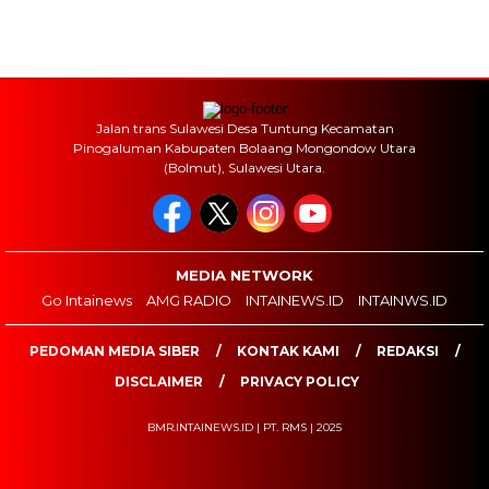
Jalan trans Sulawesi Desa Tuntung Kecamatan
Pinogaluman Kabupaten Bolaang Mongondow Utara
(Bolmut), Sulawesi Utara.
MEDIA NETWORK
Go Intainews
AMG RADIO
INTAINEWS.ID
INTAINWS.ID
PEDOMAN MEDIA SIBER
KONTAK KAMI
REDAKSI
DISCLAIMER
PRIVACY POLICY
BMR.INTAINEWS.ID | PT. RMS | 2025