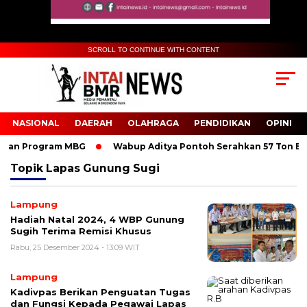
SCROLL TO CONTINUE WITH CONTENT
NASIONAL
DAERAH
OLAHRAGA
PENDIDIKAN
OPINI
an Program MBG
Wabup Aditya Pontoh Serahkan 57 Ton Benih
Topik
Lapas Gunung Sugi
Lampung
Hadiah Natal 2024, 4 WBP Gunung
Sugih Terima Remisi Khusus
Rabu, 25 Desember 2024 - 13:09 WIT
Lampung
Kadivpas Berikan Penguatan Tugas
dan Fungsi Kepada Pegawai Lapas