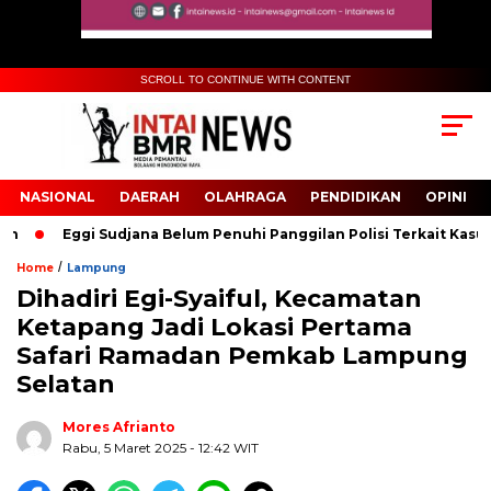
SCROLL TO CONTINUE WITH CONTENT
NASIONAL
DAERAH
OLAHRAGA
PENDIDIKAN
OPINI
Eggi Sudjana Belum Penuhi Panggilan Polisi Terkait Kasus Du
/
Home
Lampung
Dihadiri Egi-Syaiful, Kecamatan
Biru Kuning Geometris Modern Rekrutmen Staf
Ketapang Jadi Lokasi Pertama
Kantor Poster Horizontal
Safari Ramadan Pemkab Lampung
Selatan
Mores Afrianto
Rabu, 5 Maret 2025
- 12:42 WIT