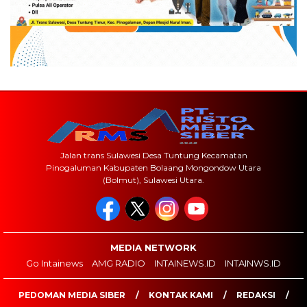
Jalan trans Sulawesi Desa Tuntung Kecamatan
Pinogaluman Kabupaten Bolaang Mongondow Utara
(Bolmut), Sulawesi Utara.
MEDIA NETWORK
Go Intainews
AMG RADIO
INTAINEWS.ID
INTAINWS.ID
PEDOMAN MEDIA SIBER
KONTAK KAMI
REDAKSI