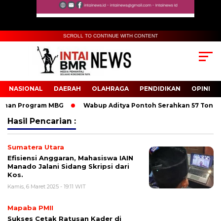
SCROLL TO CONTINUE WITH CONTENT
NASIONAL
DAERAH
OLAHRAGA
PENDIDIKAN
OPINI
nan Program MBG
Wabup Aditya Pontoh Serahkan 57 Ton Benih
Hasil Pencarian :
Sumatera Utara
Efisiensi Anggaran, Mahasiswa IAIN
Manado Jalani Sidang Skripsi dari
Kos.
Kamis, 6 Maret 2025 - 19:11 WIT
Mapaba PMII
Sukses Cetak Ratusan Kader di